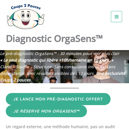
Aller
au
contenu
Diagnostic OrgaSens™
Le pré-diagnostic OrgaSens™ : 30 minutes pour voir plus clair
« Le seul diagnostic qui libère +10h/semaine en 10 jours. »
Clarté – Souffle – Structure. Sans consultants intrusifs, sans
dépendance, avec résultats visibles dès 10 jours.
Une exclusivité
Coups 2 pouces.
JE LANCE MON PRÉ-DIAGNOSTIC OFFERT
JE RÉSERVE MON ORGASENS™
Un regard externe, une méthode humaine, pas un audit