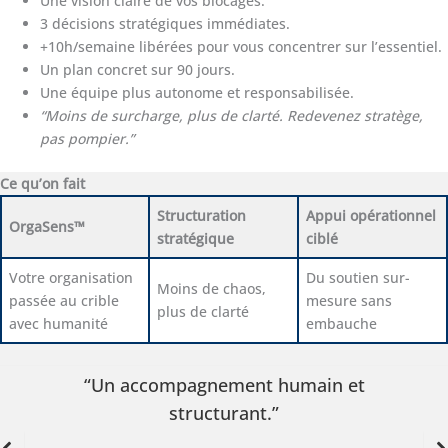
Une vision claire de vos blocages.
3 décisions stratégiques immédiates.
+10h/semaine libérées pour vous concentrer sur l’essentiel.
Un plan concret sur 90 jours.
Une équipe plus autonome et responsabilisée.
“Moins de surcharge, plus de clarté. Redevenez stratège,
pas pompier.”
Ce qu’on fait
Structuration
Appui opérationnel
OrgaSens™
stratégique
ciblé
Votre organisation
Du soutien sur-
Moins de chaos,
passée au crible
mesure sans
plus de clarté
avec humanité
embauche
Un accompagnement humain et
“Outil
structurant.”